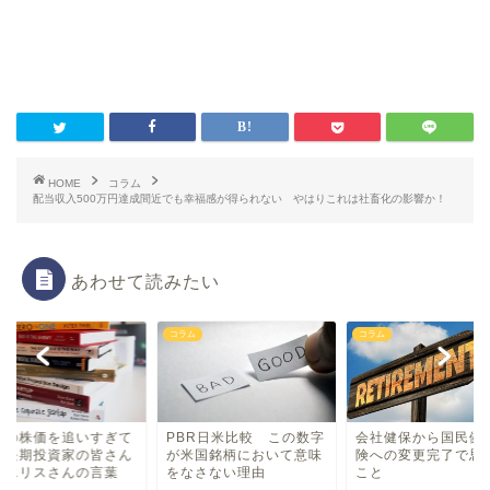
HOME
コラム
配当収入500万円達成間近でも幸福感が得られない やはりこれは社畜化の影響か！
あわせて読みたい
ム
コラム
コラム
々の株価を追いすぎて
PBR日米比較 この数字
会社健保から国民健
る長期投資家の皆さん
が米国銘柄において意味
険への変更完了で思
 エリスさんの言葉
をなさない理由
こと
.