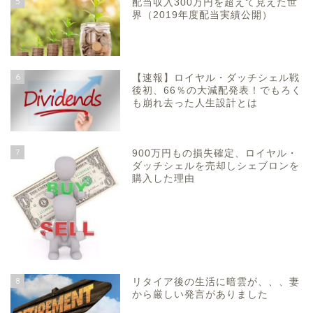
5
配当収入300万円を超えて見えた世
界（2019年度配当実績公開）
6
【速報】ロイヤル・ダッチシェル戦
後初、66％の大減配発表！でもろく
も崩れ去った人生設計とは
7
900万円もの損失確定、ロイヤル・
ダッチシェルを売却しシェブロンを
購入した理由
8
リタイア後の生活に暗雲が、、、妻
から厳しい発言がありました