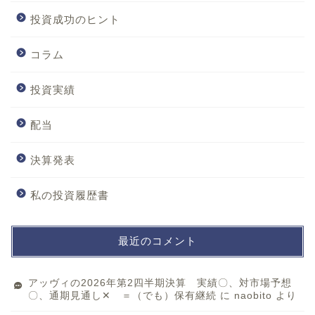
投資成功のヒント
コラム
投資実績
配当
決算発表
私の投資履歴書
最近のコメント
アッヴィの2026年第2四半期決算 実績〇、対市場予想
〇、通期見通し✕ ＝（でも）保有継続
に
naobito
より