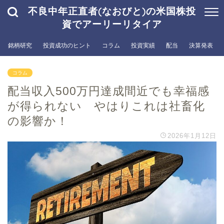
不良中年正直者(なおびと)の米国株投
資でアーリーリタイア
銘柄研究
投資成功のヒント
コラム
投資実績
配当
決算発表
コラム
配当収入500万円達成間近でも幸福感
が得られない やはりこれは社畜化
の影響か！
2026年1月12日