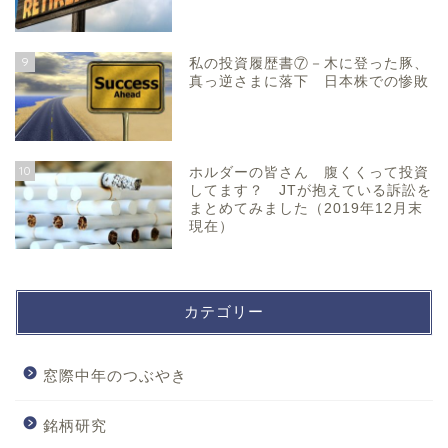
9
私の投資履歴書⑦－木に登った豚、
真っ逆さまに落下 日本株での惨敗
10
ホルダーの皆さん 腹くくって投資
してます？ JTが抱えている訴訟を
まとめてみました（2019年12月末
現在）
カテゴリー
窓際中年のつぶやき
銘柄研究