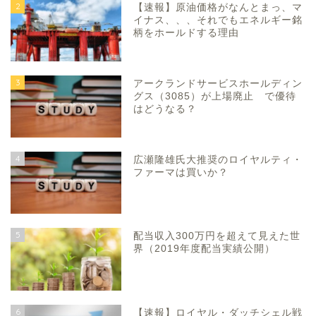
2
【速報】原油価格がなんとまっ、マ
イナス、、、それでもエネルギー銘
柄をホールドする理由
3
アークランドサービスホールディン
グス（3085）が上場廃止 で優待
はどうなる？
4
広瀬隆雄氏大推奨のロイヤルティ・
ファーマは買いか？
5
配当収入300万円を超えて見えた世
界（2019年度配当実績公開）
6
【速報】ロイヤル・ダッチシェル戦