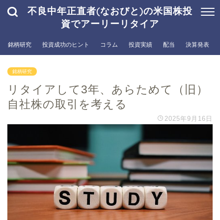
不良中年正直者(なおびと)の米国株投
資でアーリーリタイア
銘柄研究
投資成功のヒント
コラム
投資実績
配当
決算発表
銘柄研究
リタイアして3年、あらためて（旧）
自社株の取引を考える
2025年9月16日