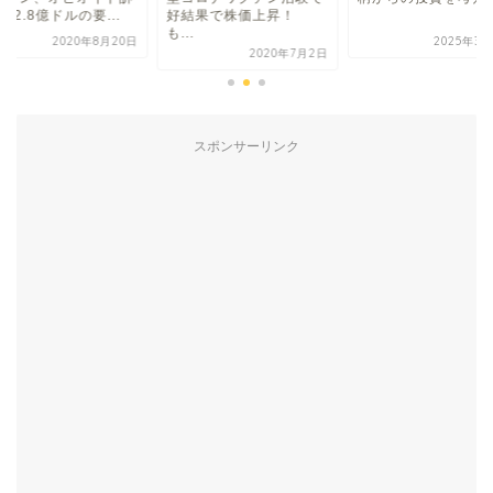
52.8億ドルの要...
好結果で株価上昇！
も...
2020年8月20日
2025年3月
2020年7月2日
スポンサーリンク