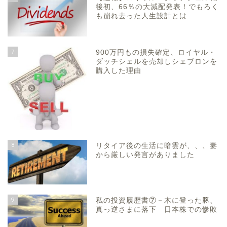
後初、66％の大減配発表！でもろく
も崩れ去った人生設計とは
7
900万円もの損失確定、ロイヤル・
ダッチシェルを売却しシェブロンを
購入した理由
8
リタイア後の生活に暗雲が、、、妻
から厳しい発言がありました
9
私の投資履歴書⑦－木に登った豚、
真っ逆さまに落下 日本株での惨敗