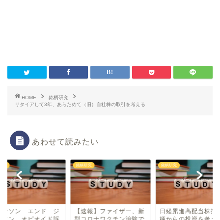
HOME
銘柄研究
リタイアして3年、あらためて（旧）自社株の取引を考える
あわせて読みたい
研究
銘柄研究
銘柄研究
ョンソン エンド ジ
【速報】ファイザー、新
日経累進高配当株指
ンソン、オピオイド訴
型コロナワクチン治験で
柄からの投資を考え