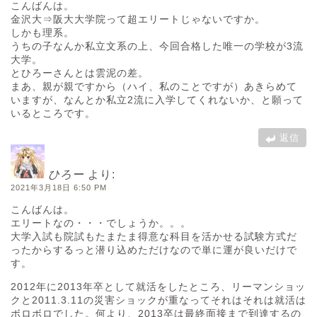
こんばんは。
金沢大⇒阪大大学院って超エリートじゃないですか。
しかも理系。
うちの子なんか私立文系の上、今回合格した唯一の学校が3流
大学。
とひろーさんとは雲泥の差。
まあ、親が親ですから（ハイ、私のことですが）あきらめて
いますが、なんとか私立2流に入学してくれないか、と願って
いるところです。
返信
ひろー
より:
2021年3月18日 6:50 PM
こんばんは。
エリートなの・・・でしょうか。。。
大学入試も院試もたまたま得意な科目を活かせる試験方式だ
ったからするっと潜り込めただけなので単に運が良いだけで
す。
2012年に2013年卒として就活をしたところ、リーマンショッ
クと2011.3.11の災害ショックが重なってそれはそれは就活は
ボロボロでした。何より、2013卒は最終面接まで到達するの