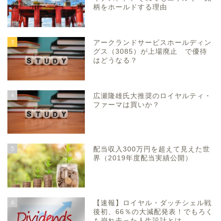
柄をホールドする理由
3
アークランドサービスホールディン
グス（3085）が上場廃止 で優待
はどうなる？
4
広瀬隆雄氏大推奨のロイヤルティ・
ファーマは買いか？
5
配当収入300万円を超えて見えた世
界（2019年度配当実績公開）
6
【速報】ロイヤル・ダッチシェル戦
後初、66％の大減配発表！でもろく
も崩れ去った人生設計とは