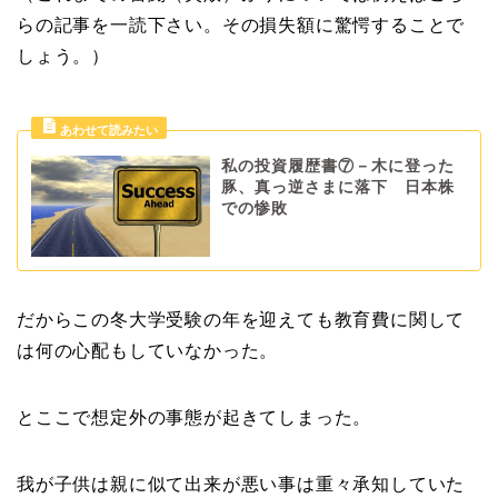
らの記事を一読下さい。その損失額に驚愕することで
しょう。）
私の投資履歴書⑦－木に登った
豚、真っ逆さまに落下 日本株
での惨敗
だからこの冬大学受験の年を迎えても教育費に関して
は何の心配もしていなかった。
とここで想定外の事態が起きてしまった。
我が子供は親に似て出来が悪い事は重々承知していた