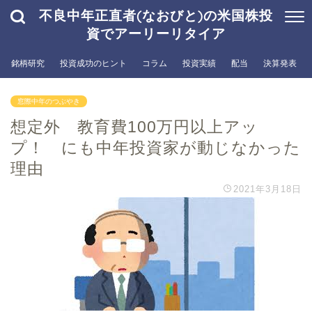
不良中年正直者(なおびと)の米国株投
資でアーリーリタイア
銘柄研究
投資成功のヒント
コラム
投資実績
配当
決算発表
窓際中年のつぶやき
想定外 教育費100万円以上アッ
プ！ にも中年投資家が動じなかった
理由
2021年3月18日