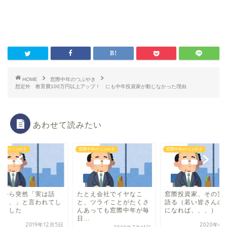
HOME
窓際中年のつぶやき
想定外 教育費100万円以上アップ！ にも中年投資家が動じなかった理由
あわせて読みたい
中年のつぶやき
窓際中年のつぶやき
窓際中年のつぶやき
長から突然「実は話
たとえ会社でイヤなこ
窓際投資家、その実
、、、」と言われてし
と、ツライことがたくさ
語る（若い皆さんの
いました
んあっても窓際中年が毎
になれば、、、）
日...
2019年12月5日
2020年4月