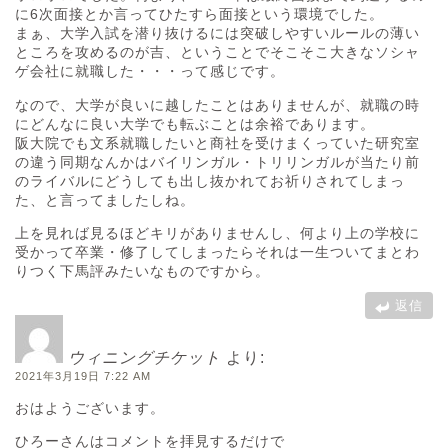
に6次面接とか言ってひたすら面接という環境でした。
まぁ、大学入試を潜り抜けるには突破しやすいルールの薄い
ところを攻めるのが吉、ということでそこそこ大きなソシャ
ゲ会社に就職した・・・って感じです。
なので、大学が良いに越したことはありませんが、就職の時
にどんなに良い大学でも転ぶことは余裕であります。
阪大院でも文系就職したいと商社を受けまくっていた研究室
の違う同期なんかはバイリンガル・トリリンガルが当たり前
のライバルにどうしても出し抜かれてお祈りされてしまっ
た、と言ってましたしね。
上を見れば見るほどキリがありませんし、何より上の学校に
受かって卒業・修了してしまったらそれは一生ついてまとわ
りつく下馬評みたいなものですから。
返信
ウィニングチケット
より:
2021年3月19日 7:22 AM
おはようございます。
ひろーさんはコメントを拝見するだけで