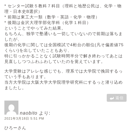
* センター試験５教科７科目（理科と地歴公民は、化学・物
理・日本史B選択）
* 前期は東工大一類（数学・英語・化学・物理）
* 後期は金沢大理学部化学科（化学１科目）
ということでやってみた結果。
もちろん、独学で塾通いも一切していないので前期は落ちま
したが、
後期の化学に関しては全国模試で4桁台の順位(凡そ偏差値75
くらい)を出していたこともあり、
特に引っかかることなく試験時間半分で解き終わってあとは
見直ししつつふわふわしていたのを覚えています。
大学受験はアレレな感じでも、理系では大学院で挽回するっ
ていう手もあります。
当方大学院は大阪大学大学院理学研究科にするっと潜り込め
ましたし。
返信
naobito
より:
2021年3月18日 5:51 PM
ひろーさん