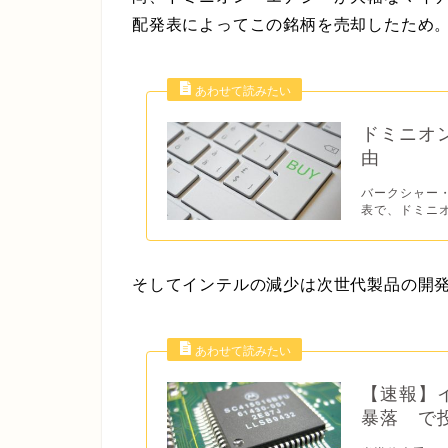
配発表によってこの銘柄を売却したため
ドミニオ
由
バークシャー
表で、ドミニオ
そしてインテルの減少は次世代製品の開
【速報】
暴落 で