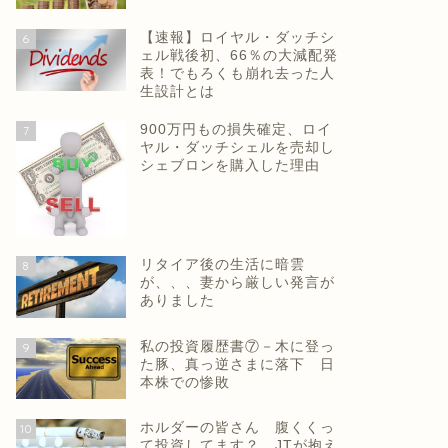
【速報】ロイヤル・ダッチシ
6
ェル戦後初、66％の大減配発
表！でもろくも崩れ去った人
生設計とは
900万円もの損失確定、ロイ
7
ヤル・ダッチシェルを売却し
シェブロンを購入した理由
リタイア後の生活に暗雲
8
が、、、妻から厳しい発言が
ありました
私の投資履歴書⑦－木に登っ
9
た豚、真っ逆さまに落下 日
本株での惨敗
ホルダーの皆さん 腹くくっ
10
て投資してます？ JTが抱え