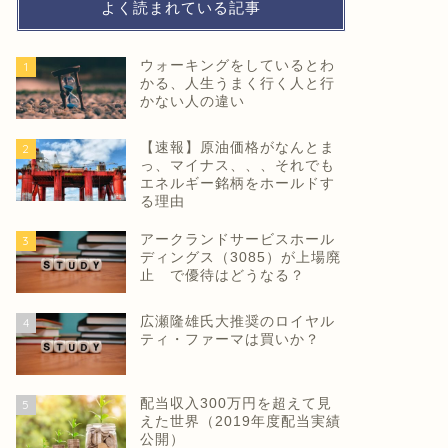
よく読まれている記事
ウォーキングをしているとわ
1
かる、人生うまく行く人と行
かない人の違い
【速報】原油価格がなんとま
2
っ、マイナス、、、それでも
エネルギー銘柄をホールドす
る理由
アークランドサービスホール
3
ディングス（3085）が上場廃
止 で優待はどうなる？
広瀬隆雄氏大推奨のロイヤル
4
ティ・ファーマは買いか？
配当収入300万円を超えて見
5
えた世界（2019年度配当実績
公開）