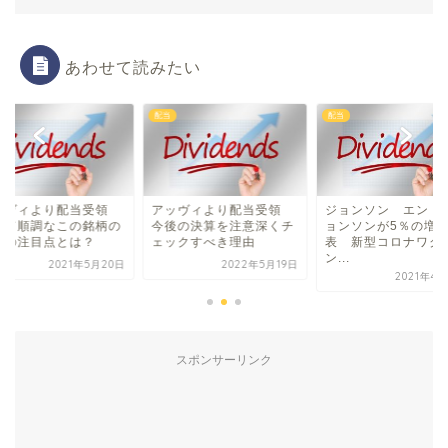
あわせて読みたい
配当
配当
ッヴィより配当受領
アッヴィより配当受領
ジョンソン エンド
めて順調なこの銘柄の
今後の決算を注意深くチ
ョンソンが5％の増
後の注目点とは？
ェックすべき理由
表 新型コロナワク
ン...
2021年5月20日
2022年5月19日
2021年4
スポンサーリンク