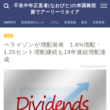
不良中年正直者(なおびと)の米国株投
資でアーリーリタイア
銘柄研究
投資成功のヒント
コラム
投資実績
配当
決算発表
配当
ベライゾンが増配発表 1.8%増配・
1.25セント増配継続も19年連続増配達
成
2025年9月6日