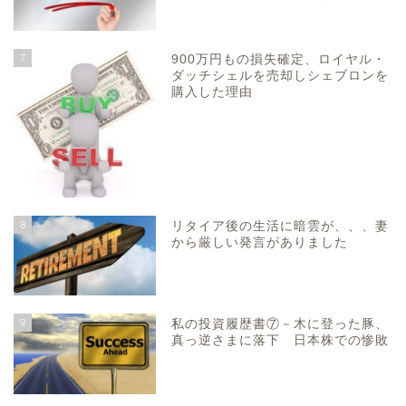
7
900万円もの損失確定、ロイヤル・
ダッチシェルを売却しシェブロンを
購入した理由
8
リタイア後の生活に暗雲が、、、妻
から厳しい発言がありました
9
私の投資履歴書⑦－木に登った豚、
真っ逆さまに落下 日本株での惨敗