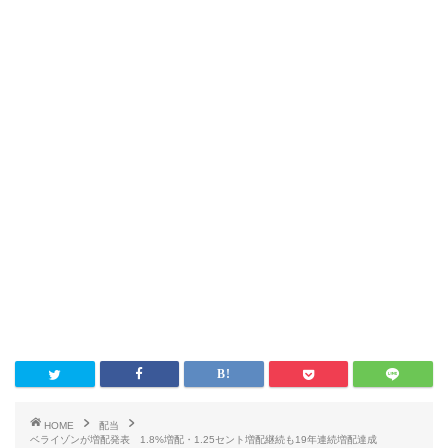
HOME
配当
ベライゾンが増配発表 1.8%増配・1.25セント増配継続も19年連続増配達成