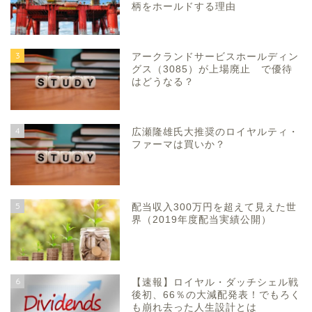
柄をホールドする理由
3
アークランドサービスホールディン
グス（3085）が上場廃止 で優待
はどうなる？
4
広瀬隆雄氏大推奨のロイヤルティ・
ファーマは買いか？
5
配当収入300万円を超えて見えた世
界（2019年度配当実績公開）
6
【速報】ロイヤル・ダッチシェル戦
後初、66％の大減配発表！でもろく
も崩れ去った人生設計とは