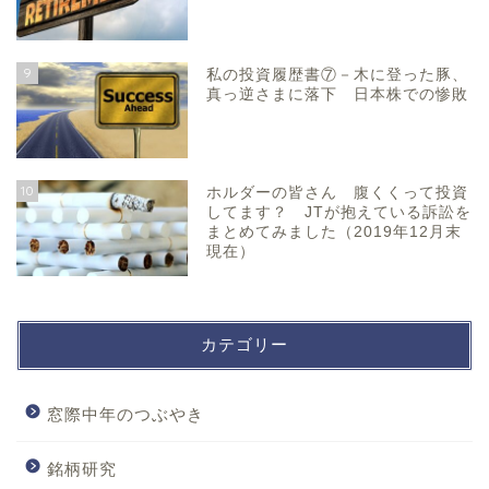
9
私の投資履歴書⑦－木に登った豚、
真っ逆さまに落下 日本株での惨敗
10
ホルダーの皆さん 腹くくって投資
してます？ JTが抱えている訴訟を
まとめてみました（2019年12月末
現在）
カテゴリー
窓際中年のつぶやき
銘柄研究