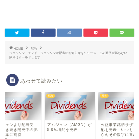
HOME
配当
ジョンソン エンド ジョンソンが配当のお知らせをリリース この数字が落ちない
限りはホールドします
あわせて読みたい
配当
配当
ムジェンより配当受
アムジェン（AMGN）が
公益事業銘柄サザン
 引き続き開発中の肥
5.8％増配を発表
配を発表 いつもと
治療薬に期待
らぬその数字に喜び