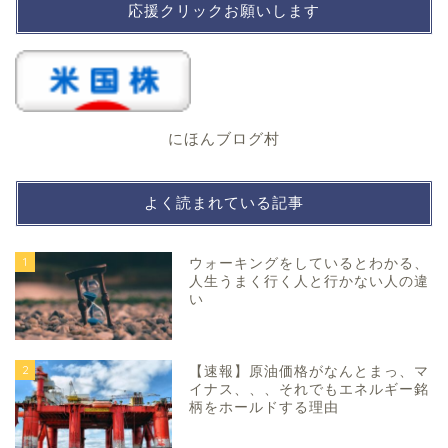
応援クリックお願いします
にほんブログ村
よく読まれている記事
1
ウォーキングをしているとわかる、
人生うまく行く人と行かない人の違
い
2
【速報】原油価格がなんとまっ、マ
イナス、、、それでもエネルギー銘
柄をホールドする理由