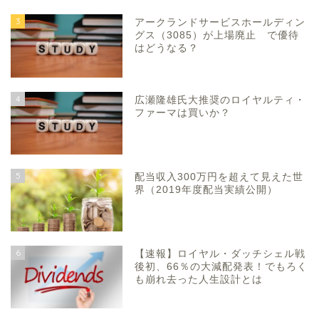
3
アークランドサービスホールディン
グス（3085）が上場廃止 で優待
はどうなる？
4
広瀬隆雄氏大推奨のロイヤルティ・
ファーマは買いか？
5
配当収入300万円を超えて見えた世
界（2019年度配当実績公開）
6
【速報】ロイヤル・ダッチシェル戦
後初、66％の大減配発表！でもろく
も崩れ去った人生設計とは