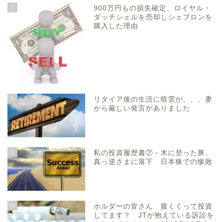
7
900万円もの損失確定、ロイヤル・
ダッチシェルを売却しシェブロンを
購入した理由
8
リタイア後の生活に暗雲が、、、妻
から厳しい発言がありました
9
私の投資履歴書⑦－木に登った豚、
真っ逆さまに落下 日本株での惨敗
10
ホルダーの皆さん 腹くくって投資
してます？ JTが抱えている訴訟を