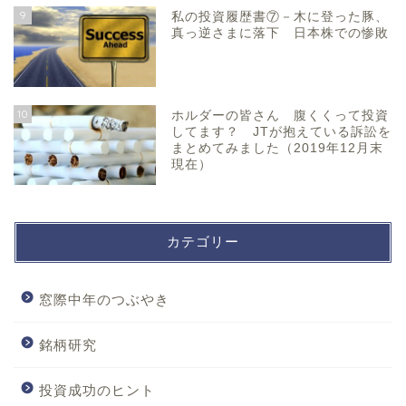
9
私の投資履歴書⑦－木に登った豚、
真っ逆さまに落下 日本株での惨敗
10
ホルダーの皆さん 腹くくって投資
してます？ JTが抱えている訴訟を
まとめてみました（2019年12月末
現在）
カテゴリー
窓際中年のつぶやき
銘柄研究
投資成功のヒント