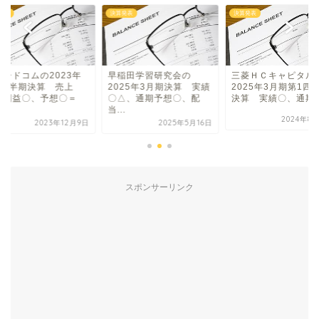
発表
決算発表
決算発表
ロードコムの2023年
早稲田学習研究会の
三菱ＨＣキャピタル
4四半期決算 売上
2025年3月期決算 実績
2025年3月期第1四
、利益〇、予想〇＝
〇△、通期予想〇、配
決算 実績〇、通期予.
.
当...
2024年8
2023年12月9日
2025年5月16日
スポンサーリンク