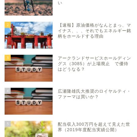
い
2
【速報】原油価格がなんとまっ、マ
イナス、、、それでもエネルギー銘
柄をホールドする理由
3
アークランドサービスホールディン
グス（3085）が上場廃止 で優待
はどうなる？
4
広瀬隆雄氏大推奨のロイヤルティ・
ファーマは買いか？
5
配当収入300万円を超えて見えた世
界（2019年度配当実績公開）