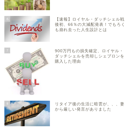
6
【速報】ロイヤル・ダッチシェル戦
後初、66％の大減配発表！でもろく
も崩れ去った人生設計とは
7
900万円もの損失確定、ロイヤル・
ダッチシェルを売却しシェブロンを
購入した理由
8
リタイア後の生活に暗雲が、、、妻
から厳しい発言がありました