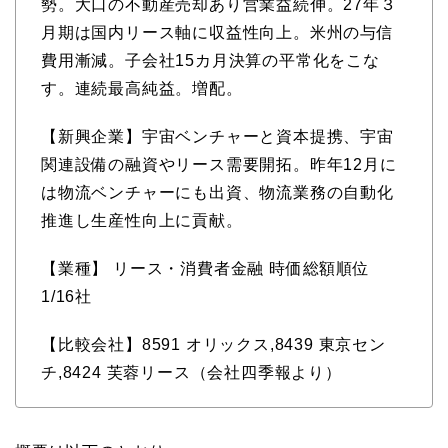
勢。大口の不動産売却あり営業益続伸。27年３
月期は国内リース軸に収益性向上。米州の与信
費用漸減。子会社15カ月決算の平常化をこな
す。連続最高純益。増配。
【新興企業】宇宙ベンチャーと資本提携、宇宙
関連設備の融資やリース需要開拓。昨年12月に
は物流ベンチャーにも出資、物流業務の自動化
推進し生産性向上に貢献。
【業種】 リース・消費者金融 時価総額順位
1/16社
【比較会社】8591 オリックス,8439 東京セン
チ,8424 芙蓉リース（会社四季報より）