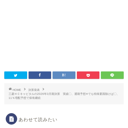
HOME
決算発表
三菱ＨＣキャピタルの2026年3月期決算 実績〇、通期予想✕でも特殊要因除けば〇、
11％増配予想で保有継続
あわせて読みたい