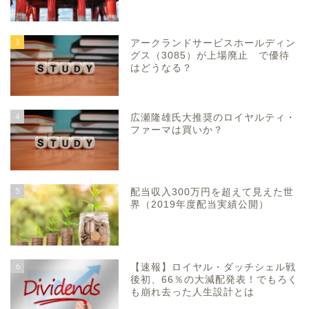
3
アークランドサービスホールディン
グス（3085）が上場廃止 で優待
はどうなる？
4
広瀬隆雄氏大推奨のロイヤルティ・
ファーマは買いか？
5
配当収入300万円を超えて見えた世
界（2019年度配当実績公開）
6
【速報】ロイヤル・ダッチシェル戦
後初、66％の大減配発表！でもろく
も崩れ去った人生設計とは