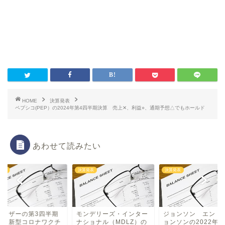
HOME
決算発表
ペプシコ(PEP）の2024年第4四半期決算 売上✕、利益○、通期予想△でもホールド
あわせて読みたい
発表
決算発表
決算発表
ァイザーの第3四半期
モンデリーズ・インター
ジョンソン エンド
算 新型コロナワクチ
ナショナル（MDLZ）の
ョンソンの2022年第