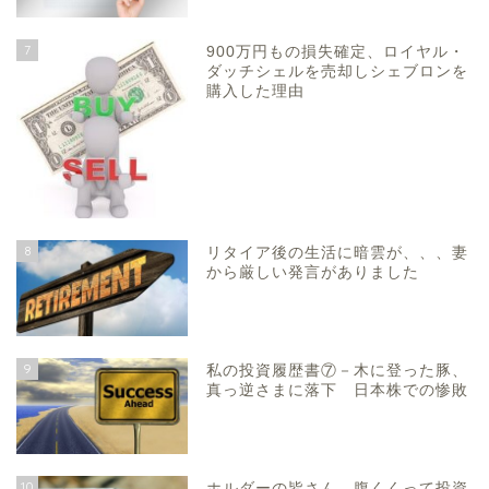
7
900万円もの損失確定、ロイヤル・
ダッチシェルを売却しシェブロンを
購入した理由
8
リタイア後の生活に暗雲が、、、妻
から厳しい発言がありました
9
私の投資履歴書⑦－木に登った豚、
真っ逆さまに落下 日本株での惨敗
10
ホルダーの皆さん 腹くくって投資