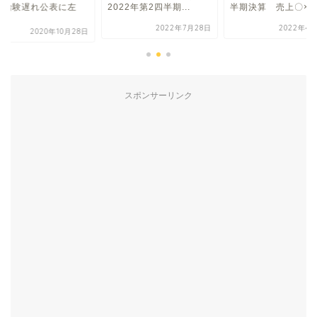
の治験遅れ公表に左
2022年第2四半期...
半期決算 売上〇×..
.
2022年7月28日
2022年4月
2020年10月28日
スポンサーリンク