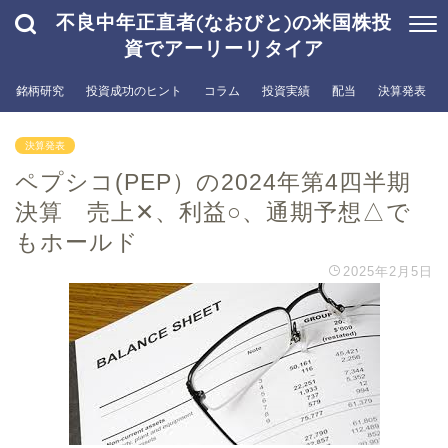
不良中年正直者(なおびと)の米国株投
資でアーリーリタイア
銘柄研究
投資成功のヒント
コラム
投資実績
配当
決算発表
決算発表
ペプシコ(PEP）の2024年第4四半期
決算 売上✕、利益○、通期予想△で
もホールド
2025年2月5日