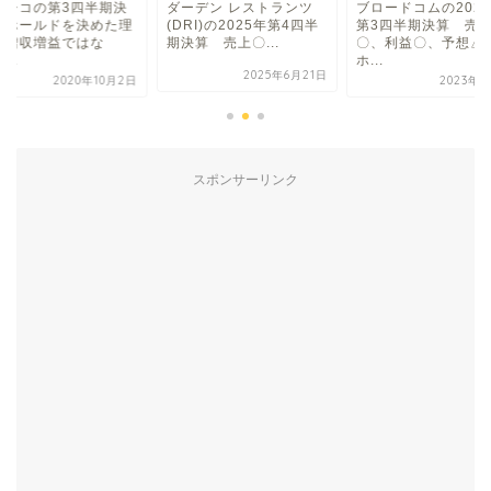
プシコの第3四半期決
ダーデン レストランツ
ブロードコムの202
 ホールドを決めた理
(DRI)の2025年第4四半
第3四半期決算 売
は増収増益ではな
期決算 売上〇...
〇、利益〇、予想△
...
ホ...
2025年6月21日
2020年10月2日
2023年9
スポンサーリンク