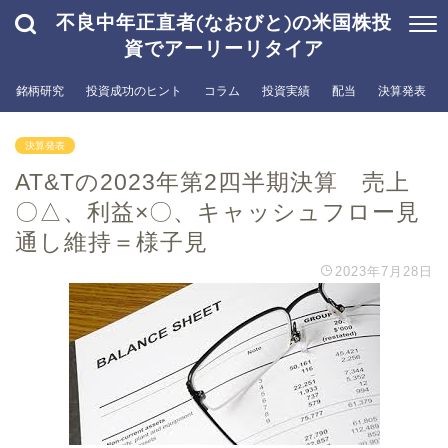
不良中年正直者(なおびと)の米国株投
資でアーリーリタイア
銘柄研究
投資成功のヒント
コラム
投資実績
配当
決算発表
決算発表
AT&Tの2023年第2四半期決算 売上
〇△、利益×〇、キャッシュフロー見
通し維持＝様子見
2023年7月28日