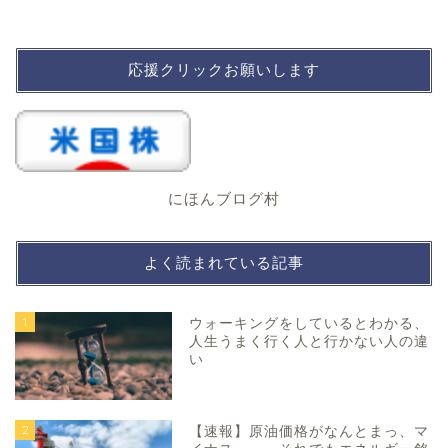
応援クリックお願いします
にほんブログ村
よく読まれている記事
1
ウォーキングをしているとわかる、
人生うまく行く人と行かない人の違
い
2
【速報】原油価格がなんとまっ、マ