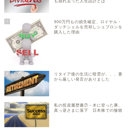
も崩れ去った人生設計とは
7
900万円もの損失確定、ロイヤル・
ダッチシェルを売却しシェブロンを
購入した理由
8
リタイア後の生活に暗雲が、、、妻
から厳しい発言がありました
9
私の投資履歴書⑦－木に登った豚、
真っ逆さまに落下 日本株での惨敗