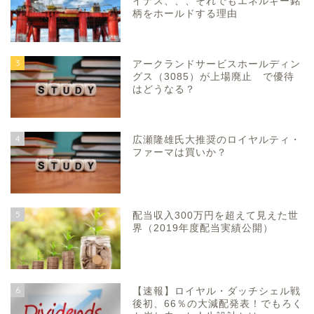
イナス、、、それでもエネルギー銘
柄をホールドする理由
3
アークランドサービスホールディン
グス（3085）が上場廃止 で優待
はどうなる？
4
広瀬隆雄氏大推奨のロイヤルティ・
ファーマは買いか？
5
配当収入300万円を超えて見えた世
界（2019年度配当実績公開）
6
【速報】ロイヤル・ダッチシェル戦
後初、66％の大減配発表！でもろく