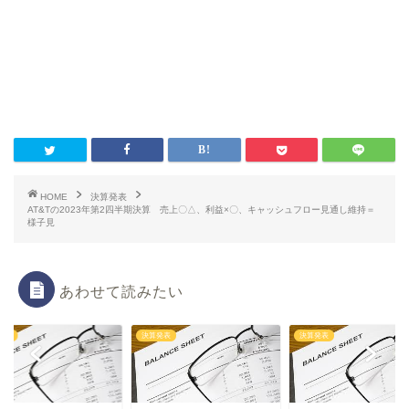
HOME
決算発表
AT&Tの2023年第2四半期決算 売上〇△、利益×〇、キャッシュフロー見通し維持＝
様子見
あわせて読みたい
発表
決算発表
決算発表