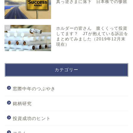
真っ逆さまに落下 日本株での惨敗
10
ホルダーの皆さん 腹くくって投資
してます？ JTが抱えている訴訟を
まとめてみました（2019年12月末
現在）
カテゴリー
窓際中年のつぶやき
銘柄研究
投資成功のヒント