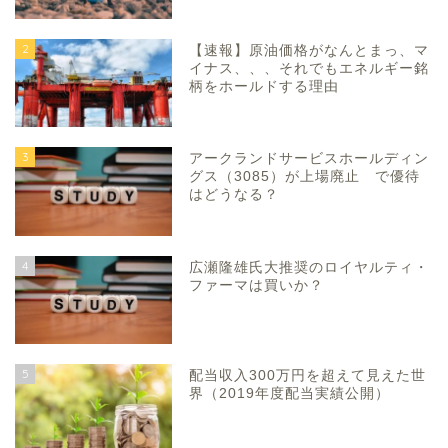
2
【速報】原油価格がなんとまっ、マ
イナス、、、それでもエネルギー銘
柄をホールドする理由
3
アークランドサービスホールディン
グス（3085）が上場廃止 で優待
はどうなる？
4
広瀬隆雄氏大推奨のロイヤルティ・
ファーマは買いか？
5
配当収入300万円を超えて見えた世
界（2019年度配当実績公開）