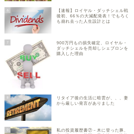
6
【速報】ロイヤル・ダッチシェル戦
後初、66％の大減配発表！でもろく
も崩れ去った人生設計とは
7
900万円もの損失確定、ロイヤル・
ダッチシェルを売却しシェブロンを
購入した理由
8
リタイア後の生活に暗雲が、、、妻
から厳しい発言がありました
9
私の投資履歴書⑦－木に登った豚、