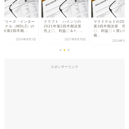
ンデリーズ・インター
クラフト ハインツの
マクドナルドの202
ショナル（MDLZ）の
2021年第2四半期決算
第3四半期決算 売
24年第2四半期...
売上〇、利益〇＆×、...
〇、利益〇＋買い増
期...
2024年8月1日
2021年8月10日
2024年10
スポンサーリンク