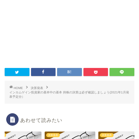
HOME
決算発表
インカムゲイン投資家の基本中の基本 持株の決算は必ず確認しましょう(2021年1月発
表予定分）
あわせて読みたい
発表
決算発表
決算発表