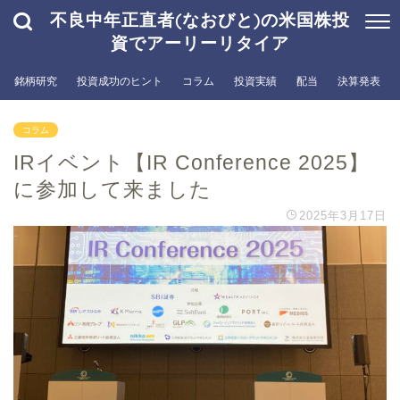
不良中年正直者(なおびと)の米国株投
資でアーリーリタイア
銘柄研究
投資成功のヒント
コラム
投資実績
配当
決算発表
コラム
IRイベント【IR Conference 2025】
に参加して来ました
2025年3月17日