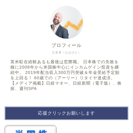
プロフィール
正直者（なおびと）
英米駐在経験あるも最後は窓際職。 日本株での失敗を
糧に2008年から米国株中心にインカムゲイン投資を継
続中。 2019年配当収入300万円突破＆年金受給予定額
を上回る！ 60歳での（アーリー）リタイヤ達成済。
【メディア掲載】日経マネー、日経新聞（電子版）、株
探、週刊SPA
応援クリックお願いします