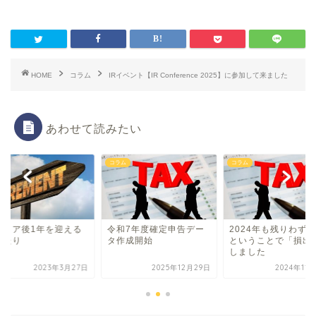
HOME
コラム
IRイベント【IR Conference 2025】に参加して来ました
あわせて読みたい
ム
コラム
コラム
タイア後1年を迎える
令和7年度確定申告デー
2024年も残りわず
あたり
タ作成開始
ということで「損出
しました
2023年3月27日
2025年12月29日
2024年11