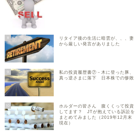
8
リタイア後の生活に暗雲が、、、妻
から厳しい発言がありました
9
私の投資履歴書⑦－木に登った豚、
真っ逆さまに落下 日本株での惨敗
10
ホルダーの皆さん 腹くくって投資
してます？ JTが抱えている訴訟を
まとめてみました（2019年12月末
現在）