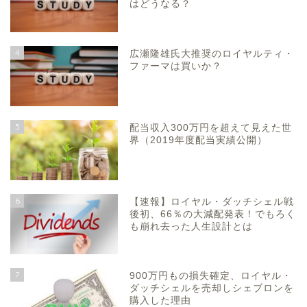
はどうなる？
4
広瀬隆雄氏大推奨のロイヤルティ・
ファーマは買いか？
5
配当収入300万円を超えて見えた世
界（2019年度配当実績公開）
6
【速報】ロイヤル・ダッチシェル戦
後初、66％の大減配発表！でもろく
も崩れ去った人生設計とは
7
900万円もの損失確定、ロイヤル・
ダッチシェルを売却しシェブロンを
購入した理由