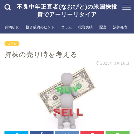
不良中年正直者(なおびと)の米国株投
資でアーリーリタイア
銘柄研究
投資成功のヒント
コラム
投資実績
配当
決算発表
コラム
持株の売り時を考える
2025年3月16日