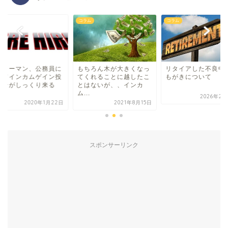
ム
コラム
コラム
ラリーマン、公務員に
もちろん木が大きくなっ
リタイアした不良中
ってインカムゲイン投
てくれることに越したこ
もがきについて
こそがしっくり来る
とはないが、、インカ
.
ム...
2026年2月
2020年1月22日
2021年8月15日
スポンサーリンク