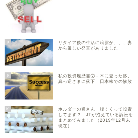
8
リタイア後の生活に暗雲が、、、妻
から厳しい発言がありました
9
私の投資履歴書⑦－木に登った豚、
真っ逆さまに落下 日本株での惨敗
10
ホルダーの皆さん 腹くくって投資
してます？ JTが抱えている訴訟を
まとめてみました（2019年12月末
現在）