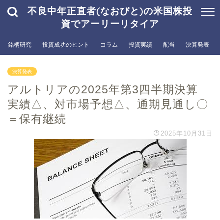
不良中年正直者(なおびと)の米国株投
資でアーリーリタイア
銘柄研究
投資成功のヒント
コラム
投資実績
配当
決算発表
決算発表
アルトリアの2025年第3四半期決算
実績△、対市場予想△、通期見通し〇
＝保有継続
2025年10月31日