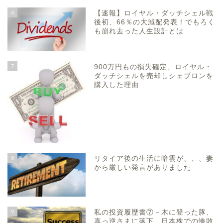
6
【速報】ロイヤル・ダッチシェル戦
後初、66％の大減配発表！でもろく
も崩れ去った人生設計とは
7
900万円もの損失確定、ロイヤル・
ダッチシェルを売却しシェブロンを
購入した理由
8
リタイア後の生活に暗雲が、、、妻
から厳しい発言がありました
9
私の投資履歴書⑦－木に登った豚、
真っ逆さまに落下 日本株での惨敗