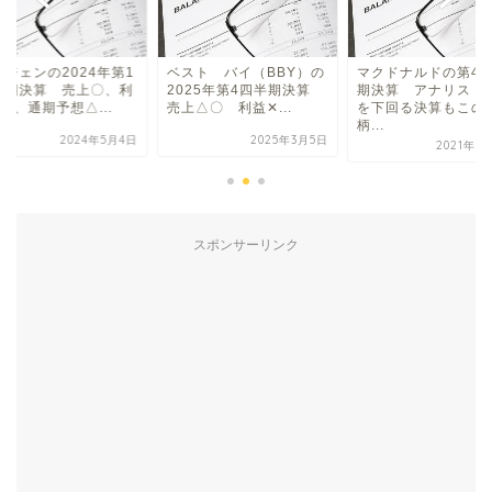
ムジェンの2024年第1
ベスト バイ（BBY）の
マクドナルドの第4
半期決算 売上〇、利
2025年第4四半期決算
期決算 アナリスト
〇、通期予想△...
売上△〇 利益✕...
を下回る決算もこの
柄...
2024年5月4日
2025年3月5日
2021年1
スポンサーリンク