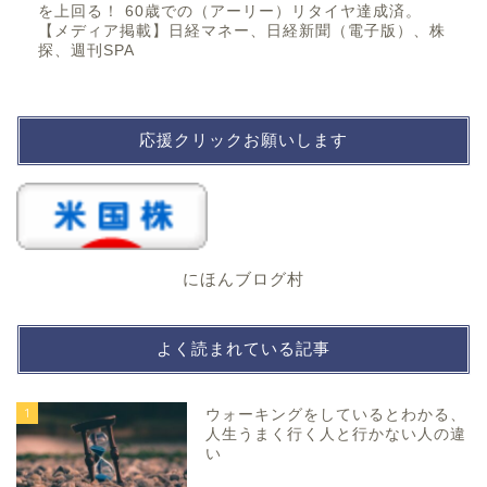
を上回る！ 60歳での（アーリー）リタイヤ達成済。
【メディア掲載】日経マネー、日経新聞（電子版）、株
探、週刊SPA
応援クリックお願いします
にほんブログ村
よく読まれている記事
1
ウォーキングをしているとわかる、
人生うまく行く人と行かない人の違
い