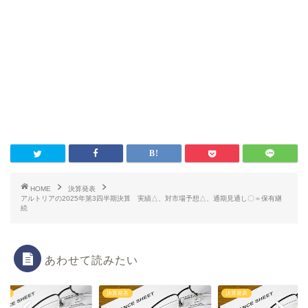
HOME
決算発表
アルトリアの2025年第3四半期決算 実績△、対市場予想△、通期見通し〇＝保有継
続
あわせて読みたい
発表
決算発表
決算発表