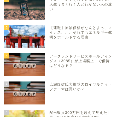
人生うまく行く人と行かない人の違
い
2
【速報】原油価格がなんとまっ、マ
イナス、、、それでもエネルギー銘
柄をホールドする理由
3
アークランドサービスホールディン
グス（3085）が上場廃止 で優待
はどうなる？
4
広瀬隆雄氏大推奨のロイヤルティ・
ファーマは買いか？
5
配当収入300万円を超えて見えた世