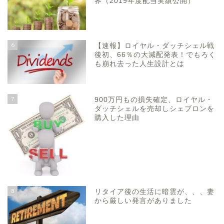
界（2019年度配当実績公開）
6
【速報】ロイヤル・ダッチシェル戦
後初、66％の大減配発表！でもろく
も崩れ去った人生設計とは
7
900万円もの損失確定、ロイヤル・
ダッチシェルを売却しシェブロンを
購入した理由
8
リタイア後の生活に暗雲が、、、妻
から厳しい発言がありました