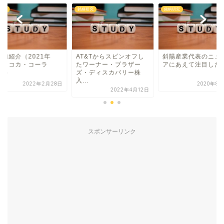
研究
銘柄研究
銘柄研究
銘柄紹介（2021年
AT&Tからスピンオフし
斜陽産業代表のニュ
）】コカ・コーラ
たワーナー・ブラザー
アにあえて注目した
KO）
ズ・ディスカバリー株
入...
2022年2月28日
2020年8月
2022年4月12日
スポンサーリンク