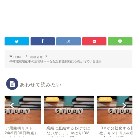
HOME
銘柄研究
46年連続増配中の超地味～～な配当貴族銘柄に心惹かれている理由
あわせて読みたい
研究
銘柄研究
銘柄研究
タイア用銘柄リスト
業績に直結するわけでは
IBMが分社化する新
022年9月30日時点）
ないが、、、やはりIBM
社、キンドリルの割