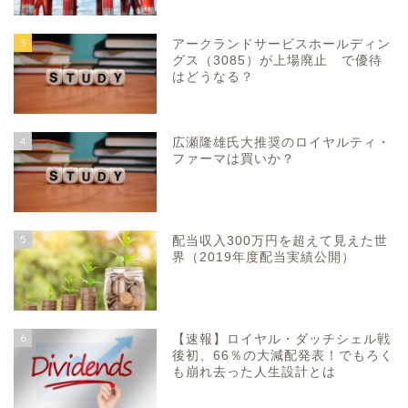
3
アークランドサービスホールディン
グス（3085）が上場廃止 で優待
はどうなる？
4
広瀬隆雄氏大推奨のロイヤルティ・
ファーマは買いか？
5
配当収入300万円を超えて見えた世
界（2019年度配当実績公開）
6
【速報】ロイヤル・ダッチシェル戦
後初、66％の大減配発表！でもろく
も崩れ去った人生設計とは