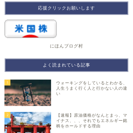
応援クリックお願いします
にほんブログ村
よく読まれている記事
1
ウォーキングをしているとわかる、
人生うまく行く人と行かない人の違
い
2
【速報】原油価格がなんとまっ、マ
イナス、、、それでもエネルギー銘
柄をホールドする理由