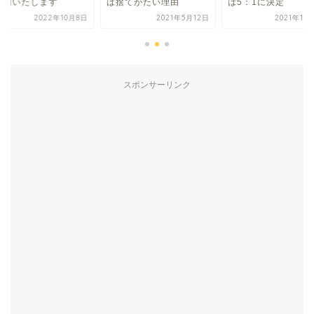
公開いたします
は捨てがたい理由
は5：1に決定
2022年10月8日
2021年5月12日
2021年10
スポンサーリンク