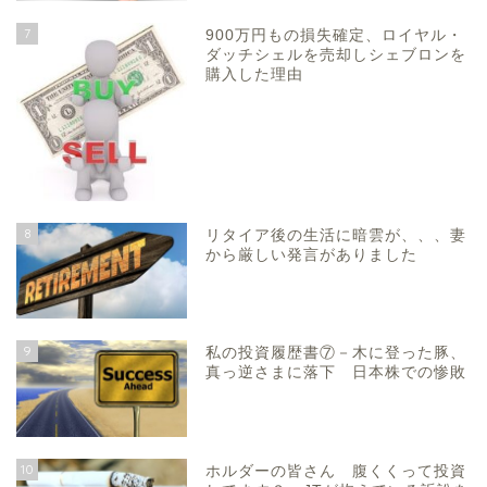
7
900万円もの損失確定、ロイヤル・
ダッチシェルを売却しシェブロンを
購入した理由
8
リタイア後の生活に暗雲が、、、妻
から厳しい発言がありました
9
私の投資履歴書⑦－木に登った豚、
真っ逆さまに落下 日本株での惨敗
10
ホルダーの皆さん 腹くくって投資