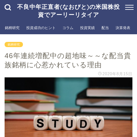
不良中年正直者(なおびと)の米国株投
資でアーリーリタイア
銘柄研究
投資成功のヒント
コラム
投資実績
配当
決算発表
銘柄研究
46年連続増配中の超地味～～な配当貴
族銘柄に心惹かれている理由
2020年8月15日