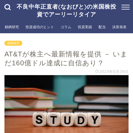
不良中年正直者(なおびと)の米国株投
資でアーリーリタイア
銘柄研究
投資成功のヒント
コラム
投資実績
配当
決算発表
銘柄研究
AT&Tが株主へ最新情報を提供 － いま
だ160億ドル達成に自信あり？
2023年5月29日