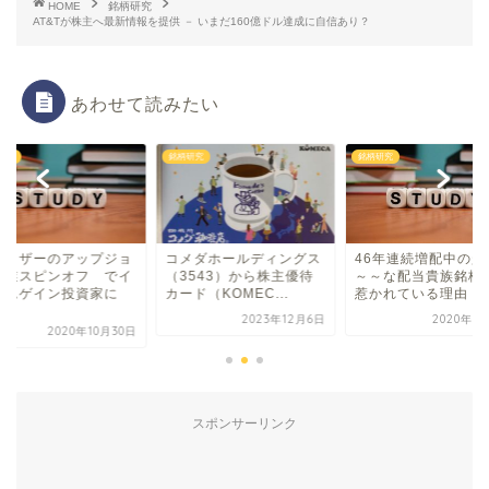
HOME
銘柄研究
AT&Tが株主へ最新情報を提供 － いまだ160億ドル達成に自信あり？
あわせて読みたい
研究
銘柄研究
銘柄研究
ァイザーのアップジョ
コメダホールディングス
46年連続増配中の超
事業スピンオフ でイ
（3543）から株主優待
～～な配当貴族銘柄
カムゲイン投資家に
カード（KOMEC...
惹かれている理由
.
2023年12月6日
2020年8
2020年10月30日
スポンサーリンク