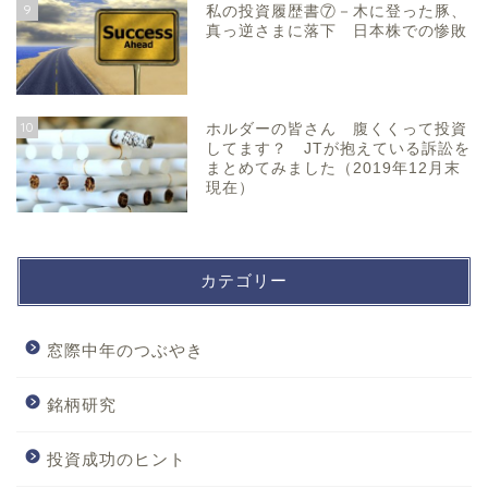
9
私の投資履歴書⑦－木に登った豚、
真っ逆さまに落下 日本株での惨敗
10
ホルダーの皆さん 腹くくって投資
してます？ JTが抱えている訴訟を
まとめてみました（2019年12月末
現在）
カテゴリー
窓際中年のつぶやき
銘柄研究
投資成功のヒント