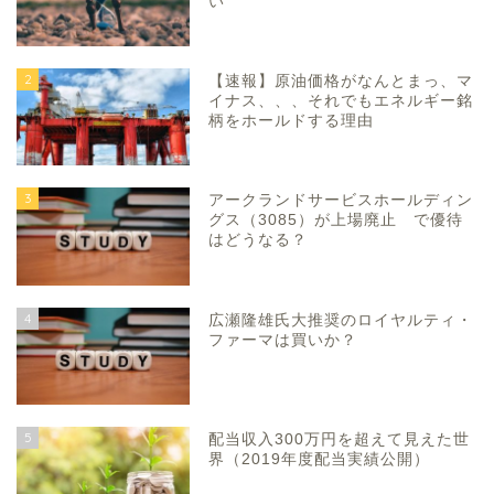
い
2
【速報】原油価格がなんとまっ、マ
イナス、、、それでもエネルギー銘
柄をホールドする理由
3
アークランドサービスホールディン
グス（3085）が上場廃止 で優待
はどうなる？
4
広瀬隆雄氏大推奨のロイヤルティ・
ファーマは買いか？
5
配当収入300万円を超えて見えた世
界（2019年度配当実績公開）