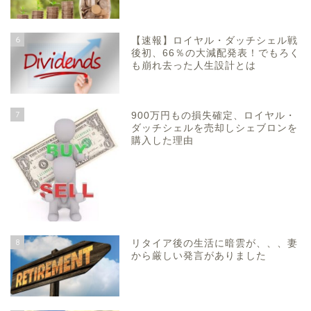
6
【速報】ロイヤル・ダッチシェル戦
後初、66％の大減配発表！でもろく
も崩れ去った人生設計とは
7
900万円もの損失確定、ロイヤル・
ダッチシェルを売却しシェブロンを
購入した理由
8
リタイア後の生活に暗雲が、、、妻
から厳しい発言がありました