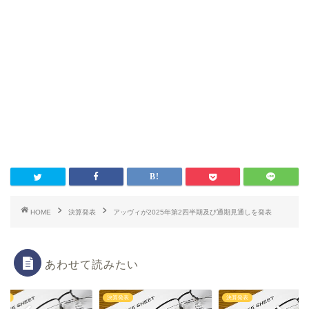
HOME
決算発表
アッヴィが2025年第2四半期及び通期見通しを発表
あわせて読みたい
発表
決算発表
決算発表