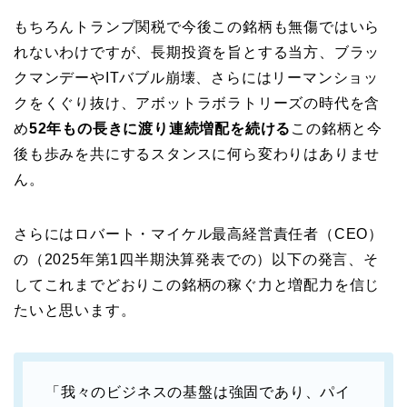
もちろんトランプ関税で今後この銘柄も無傷ではいら
れないわけですが、長期投資を旨とする当方、ブラッ
クマンデーやITバブル崩壊、さらにはリーマンショッ
クをくぐり抜け、アボットラボラトリーズの時代を含
め
52年もの長きに渡り連続増配を続ける
この銘柄と今
後も歩みを共にするスタンスに何ら変わりはありませ
ん。
さらにはロバート・マイケル最高経営責任者（CEO）
の（2025年第1四半期決算発表での）以下の発言、そ
してこれまでどおりこの銘柄の稼ぐ力と増配力を信じ
たいと思います。
「我々のビジネスの基盤は強固であり、パイ