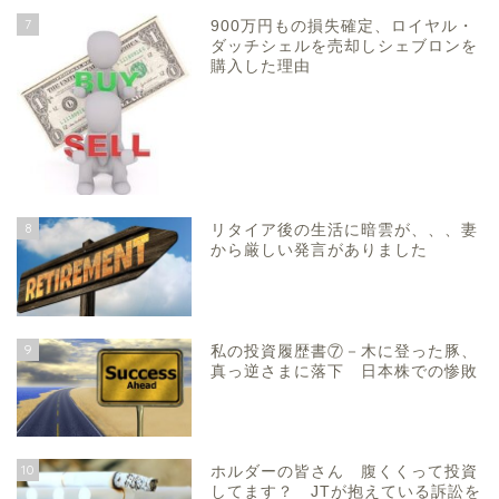
7
900万円もの損失確定、ロイヤル・
ダッチシェルを売却しシェブロンを
購入した理由
8
リタイア後の生活に暗雲が、、、妻
から厳しい発言がありました
9
私の投資履歴書⑦－木に登った豚、
真っ逆さまに落下 日本株での惨敗
10
ホルダーの皆さん 腹くくって投資
してます？ JTが抱えている訴訟を