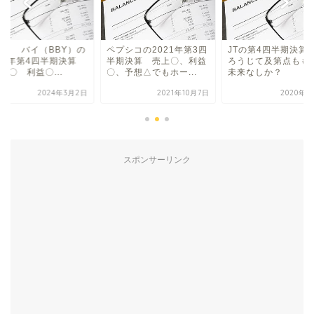
スト バイ（BBY）の
ペプシコの2021年第3四
JTの第4四半期決算
024年第4四半期決算
半期決算 売上〇、利益
ろうじて及第点もも
×〇 利益〇...
〇、予想△でもホー...
未来なしか？
2024年3月2日
2021年10月7日
2020年2
スポンサーリンク