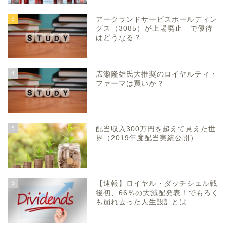
3
アークランドサービスホールディン
グス（3085）が上場廃止 で優待
はどうなる？
4
広瀬隆雄氏大推奨のロイヤルティ・
ファーマは買いか？
5
配当収入300万円を超えて見えた世
界（2019年度配当実績公開）
6
【速報】ロイヤル・ダッチシェル戦
後初、66％の大減配発表！でもろく
も崩れ去った人生設計とは