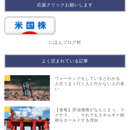
応援クリックお願いします
にほんブログ村
よく読まれている記事
1
ウォーキングをしているとわかる、
人生うまく行く人と行かない人の違
い
2
【速報】原油価格がなんとまっ、マ
イナス、、、それでもエネルギー銘
柄をホールドする理由