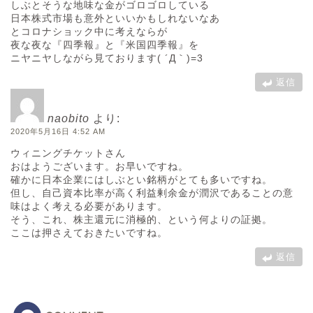
しぶとそうな地味な金がゴロゴロしている
日本株式市場も意外といいかもしれないなあ
とコロナショック中に考えならが
夜な夜な『四季報』と『米国四季報』を
ニヤニヤしながら見ております( ´Д｀)=3
返信
naobito
より:
2020年5月16日 4:52 AM
ウィニングチケットさん
おはようございます。お早いですね。
確かに日本企業にはしぶとい銘柄がとても多いですね。
但し、自己資本比率が高く利益剰余金が潤沢であることの意
味はよく考える必要があります。
そう、これ、株主還元に消極的、という何よりの証拠。
ここは押さえておきたいですね。
返信