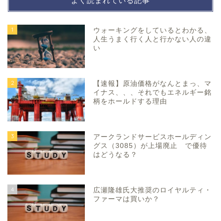
よく読まれている記事
1
ウォーキングをしているとわかる、
人生うまく行く人と行かない人の違
い
2
【速報】原油価格がなんとまっ、マ
イナス、、、それでもエネルギー銘
柄をホールドする理由
3
アークランドサービスホールディン
グス（3085）が上場廃止 で優待
はどうなる？
4
広瀬隆雄氏大推奨のロイヤルティ・
ファーマは買いか？