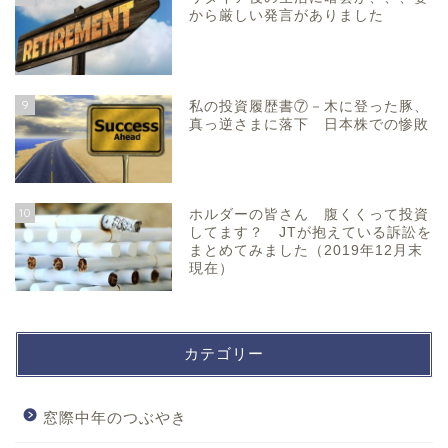
から厳しい発言がありました
9
私の投資履歴書⑦－木に登った豚、
真っ逆さまに落下 日本株での惨敗
10
ホルダーの皆さん 腹くくって投資
してます？ JTが抱えている訴訟を
まとめてみました（2019年12月末
現在）
カテゴリー
窓際中年のつぶやき