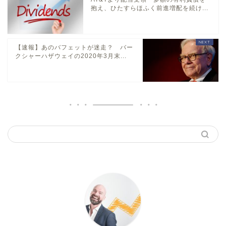
抱え、ひたすらほふく前進増配を続け...
【速報】あのバフェットが迷走？ バー
クシャーハザウェイの2020年3月末...