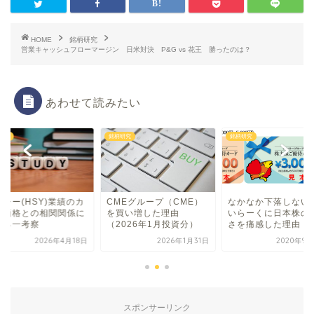
HOME
銘柄研究
営業キャッシュフローマージン 日米対決 P&G vs 花王 勝ったのは？
あわせて読みたい
研究
銘柄研究
銘柄研究
ーシー(HSY)業績のカ
CMEグループ（CME）
なかなか下落しない
オ価格との相関関係に
を買い増した理由
いらーくに日本株の
する一考察
（2026年1月投資分）
さを痛感した理由
2026年4月18日
2026年1月31日
2020年9月
スポンサーリンク