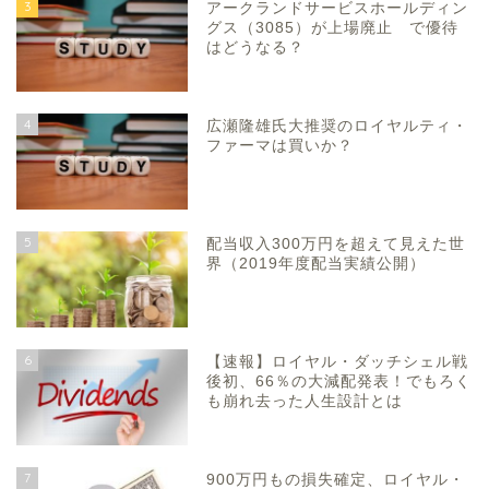
3
アークランドサービスホールディン
グス（3085）が上場廃止 で優待
はどうなる？
4
広瀬隆雄氏大推奨のロイヤルティ・
ファーマは買いか？
5
配当収入300万円を超えて見えた世
界（2019年度配当実績公開）
6
【速報】ロイヤル・ダッチシェル戦
後初、66％の大減配発表！でもろく
も崩れ去った人生設計とは
7
900万円もの損失確定、ロイヤル・