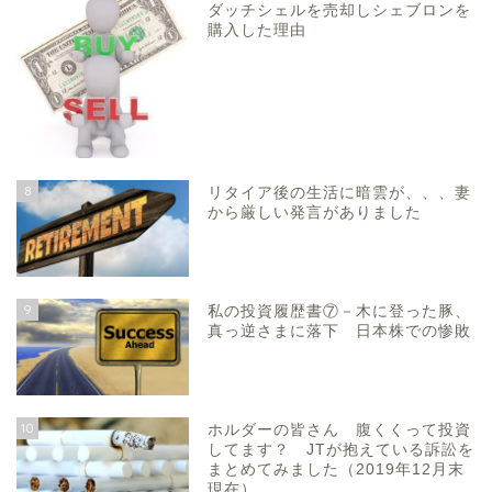
ダッチシェルを売却しシェブロンを
購入した理由
8
リタイア後の生活に暗雲が、、、妻
から厳しい発言がありました
9
私の投資履歴書⑦－木に登った豚、
真っ逆さまに落下 日本株での惨敗
10
ホルダーの皆さん 腹くくって投資
してます？ JTが抱えている訴訟を
まとめてみました（2019年12月末
現在）