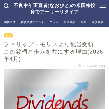
不良中年正直者(なおびと)の米国株投
資でアーリーリタイア
銘柄研究
投資成功のヒント
コラム
投資実績
配当
決算発表
配当
フィリップ・モリスより配当受領
この銘柄と歩みを共にする理由(2026
年4月)
2026年4月22日