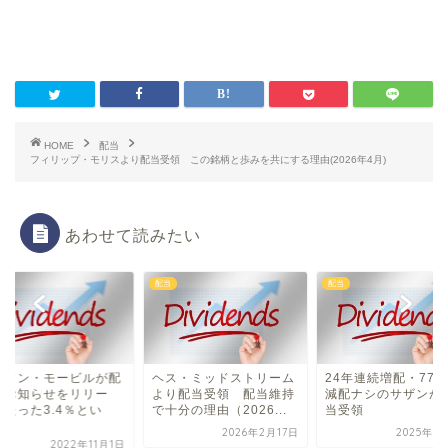
HOME
配当
フィリップ・モリスより配当受領 この銘柄と歩みを共にする理由(2026年4月)
あわせて読みたい
配当
配当
クソン・モービルが配
ヘス・ミッドストリーム
24年連続増配・77
のお知らせをリリー
より配当受領 配当維持
減配ナシのサザンか
 たった3.4％とい
で十分の理由（2026...
当受領
.
2026年2月17日
2025年6
2022年11月1日