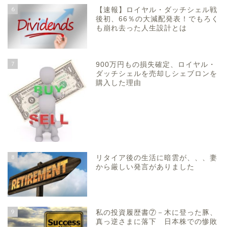
6
【速報】ロイヤル・ダッチシェル戦
後初、66％の大減配発表！でもろく
も崩れ去った人生設計とは
7
900万円もの損失確定、ロイヤル・
ダッチシェルを売却しシェブロンを
購入した理由
8
リタイア後の生活に暗雲が、、、妻
から厳しい発言がありました
9
私の投資履歴書⑦－木に登った豚、
真っ逆さまに落下 日本株での惨敗