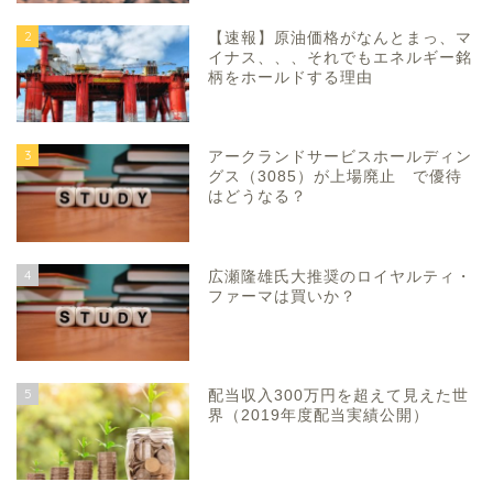
2
【速報】原油価格がなんとまっ、マ
イナス、、、それでもエネルギー銘
柄をホールドする理由
3
アークランドサービスホールディン
グス（3085）が上場廃止 で優待
はどうなる？
4
広瀬隆雄氏大推奨のロイヤルティ・
ファーマは買いか？
5
配当収入300万円を超えて見えた世
界（2019年度配当実績公開）