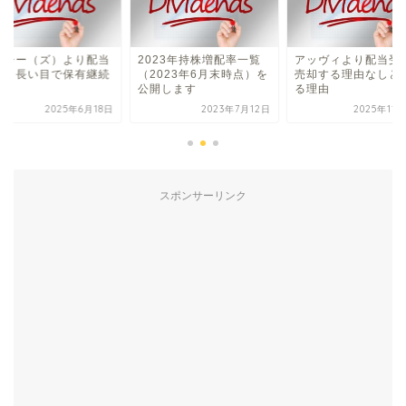
ーシー（ズ）より配当
2023年持株増配率一覧
アッヴィより配当
領 長い目で保有継続
（2023年6月末時点）を
売却する理由なしと
公開します
る理由
2025年6月18日
2023年7月12日
2025年11
スポンサーリンク