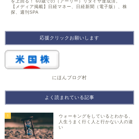
を上回る！ 60歳での（アーリー）リタイヤ達成済。
【メディア掲載】日経マネー、日経新聞（電子版）、株
探、週刊SPA
応援クリックお願いします
にほんブログ村
よく読まれている記事
1
ウォーキングをしているとわかる、
人生うまく行く人と行かない人の違
い