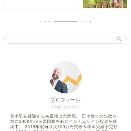
プロフィール
正直者（なおびと）
英米駐在経験あるも最後は窓際職。 日本株での失敗を
糧に2008年から米国株中心にインカムゲイン投資を継
続中。 2019年配当収入300万円突破＆年金受給予定額