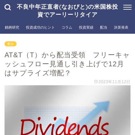
不良中年正直者(なおびと)の米国株投
資でアーリーリタイア
銘柄研究
投資成功のヒント
コラム
投資実績
配当
決算発表
配当
AT&T（T）から配当受領 フリーキャ
ッシュフロー見通し引き上げで12月
はサプライズ増配？
2023年11月12日