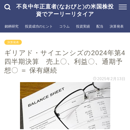
不良中年正直者(なおびと)の米国株投
資でアーリーリタイア
銘柄研究
投資成功のヒント
コラム
投資実績
配当
決算発表
決算発表
ギリアド・サイエンシズの2024年第4
四半期決算 売上〇、利益〇、通期予
想〇 ＝ 保有継続
2025年2月13日