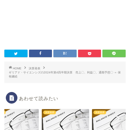
HOME
決算発表
ギリアド・サイエンシズの2024年第4四半期決算 売上〇、利益〇、通期予想〇 ＝ 保
有継続
あわせて読みたい
発表
決算発表
決算発表