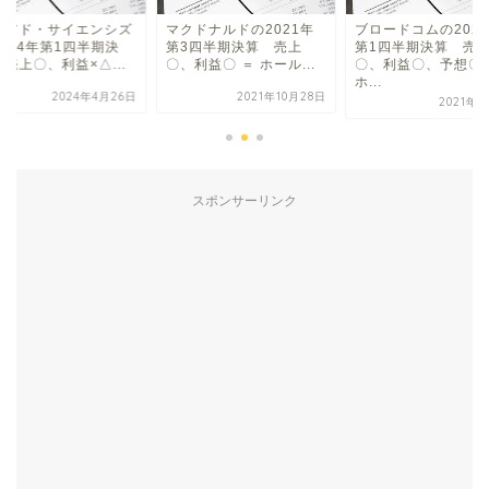
リアド・サイエンシズ
マクドナルドの2021年
ブロードコムの202
2024年第1四半期決
第3四半期決算 売上
第1四半期決算 売
売上〇、利益×△...
〇、利益〇 ＝ ホール...
〇、利益〇、予想〇
ホ...
2024年4月26日
2021年10月28日
2021年3
スポンサーリンク