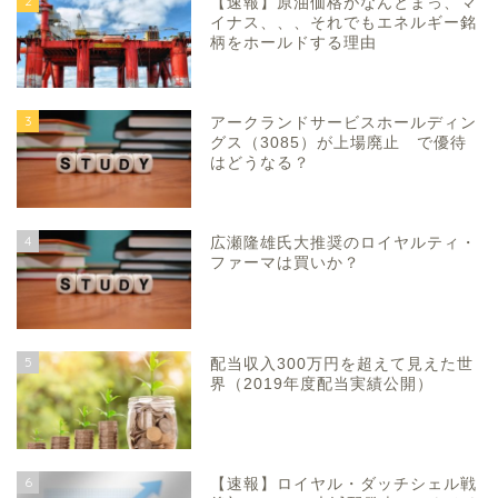
2
【速報】原油価格がなんとまっ、マ
イナス、、、それでもエネルギー銘
柄をホールドする理由
3
アークランドサービスホールディン
グス（3085）が上場廃止 で優待
はどうなる？
4
広瀬隆雄氏大推奨のロイヤルティ・
ファーマは買いか？
5
配当収入300万円を超えて見えた世
界（2019年度配当実績公開）
6
【速報】ロイヤル・ダッチシェル戦