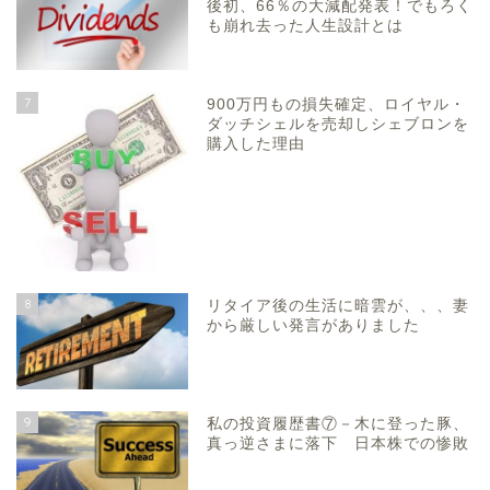
後初、66％の大減配発表！でもろく
も崩れ去った人生設計とは
7
900万円もの損失確定、ロイヤル・
ダッチシェルを売却しシェブロンを
購入した理由
8
リタイア後の生活に暗雲が、、、妻
から厳しい発言がありました
9
私の投資履歴書⑦－木に登った豚、
真っ逆さまに落下 日本株での惨敗