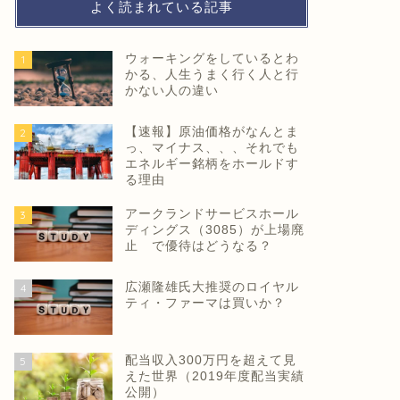
よく読まれている記事
ウォーキングをしているとわ
1
かる、人生うまく行く人と行
かない人の違い
【速報】原油価格がなんとま
2
っ、マイナス、、、それでも
エネルギー銘柄をホールドす
る理由
アークランドサービスホール
3
ディングス（3085）が上場廃
止 で優待はどうなる？
広瀬隆雄氏大推奨のロイヤル
4
ティ・ファーマは買いか？
配当収入300万円を超えて見
5
えた世界（2019年度配当実績
公開）