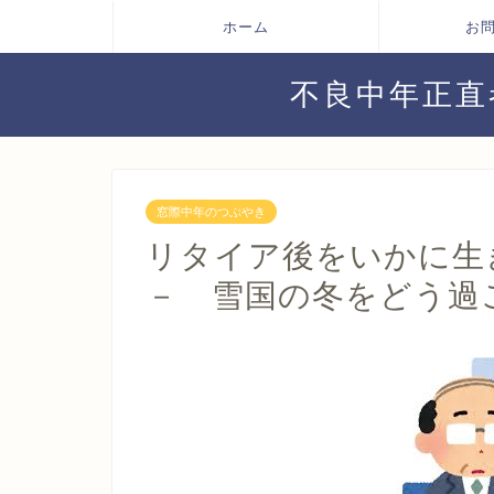
ホーム
お
不良中年正直
窓際中年のつぶやき
リタイア後をいかに
－ 雪国の冬をどう過