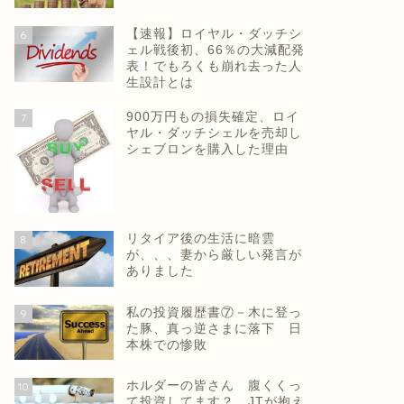
【速報】ロイヤル・ダッチシ
6
ェル戦後初、66％の大減配発
表！でもろくも崩れ去った人
生設計とは
900万円もの損失確定、ロイ
7
ヤル・ダッチシェルを売却し
シェブロンを購入した理由
リタイア後の生活に暗雲
8
が、、、妻から厳しい発言が
ありました
私の投資履歴書⑦－木に登っ
9
た豚、真っ逆さまに落下 日
本株での惨敗
ホルダーの皆さん 腹くくっ
10
て投資してます？ JTが抱え