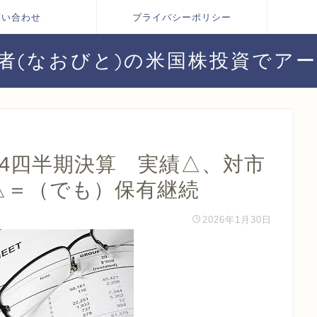
問い合わせ
プライバシーポリシー
者(なおびと)の米国株投資でア
第4四半期決算 実績△、対市
△＝（でも）保有継続
2026年1月30日