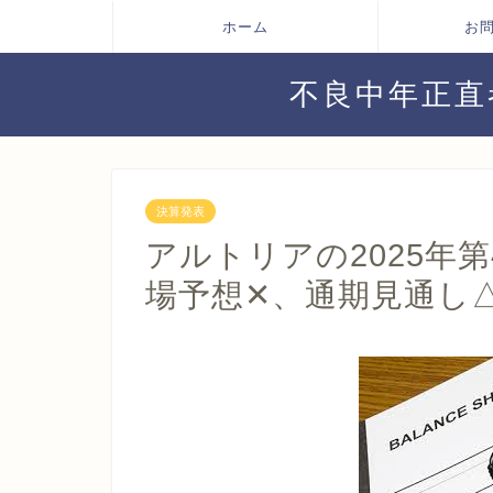
ホーム
お
不良中年正直
決算発表
アルトリアの2025年
場予想✕、通期見通し