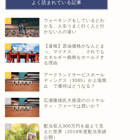
よく読まれている記事
ウォーキングをしているとわ
1
かる、人生うまく行く人と行
かない人の違い
【速報】原油価格がなんとま
2
っ、マイナス、、、それでも
エネルギー銘柄をホールドす
る理由
アークランドサービスホール
3
ディングス（3085）が上場廃
止 で優待はどうなる？
広瀬隆雄氏大推奨のロイヤル
4
ティ・ファーマは買いか？
配当収入300万円を超えて見
5
えた世界（2019年度配当実績
公開）