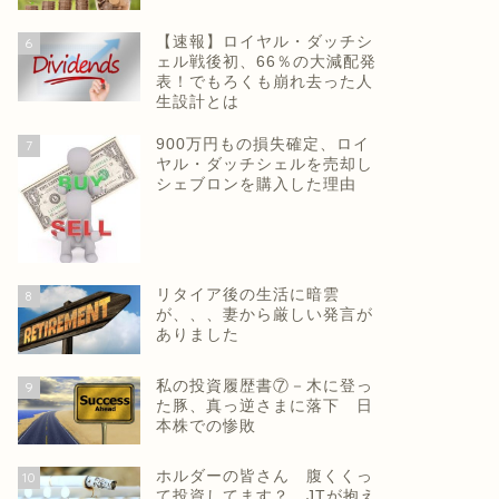
【速報】ロイヤル・ダッチシ
6
ェル戦後初、66％の大減配発
表！でもろくも崩れ去った人
生設計とは
900万円もの損失確定、ロイ
7
ヤル・ダッチシェルを売却し
シェブロンを購入した理由
リタイア後の生活に暗雲
8
が、、、妻から厳しい発言が
ありました
私の投資履歴書⑦－木に登っ
9
た豚、真っ逆さまに落下 日
本株での惨敗
ホルダーの皆さん 腹くくっ
10
て投資してます？ JTが抱え