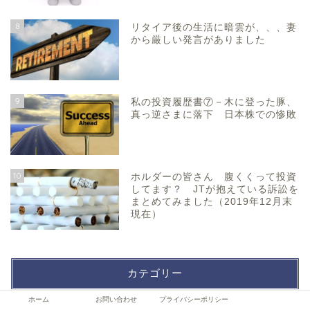
8
リタイア後の生活に暗雲が、、、妻
から厳しい発言がありました
9
私の投資履歴書⑦－木に登った豚、
真っ逆さまに落下 日本株での惨敗
10
ホルダーの皆さん 腹くくって投資
してます？ JTが抱えている訴訟を
まとめてみました（2019年12月末
現在）
カテゴリー
ホーム
お問い合わせ
プライバシーポリシー