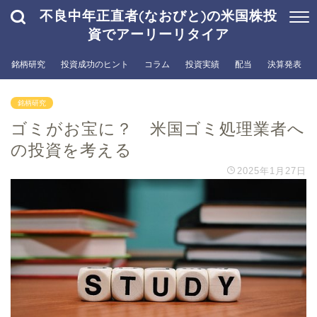
不良中年正直者(なおびと)の米国株投
資でアーリーリタイア
銘柄研究
投資成功のヒント
コラム
投資実績
配当
決算発表
銘柄研究
ゴミがお宝に？ 米国ゴミ処理業者へ
の投資を考える
2025年1月27日