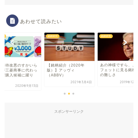
あわせて読みたい
研究
銘柄研究
銘柄研究
あの神様ですら、、
主優待改悪のすかいら
【銘柄紹介（2020年
フェットに見る銘柄
くが三菱商事に代わっ
版）】アッヴィ
の難しさ
一躍購入候補に躍り
（ABBV）
.
2021年3月4日
2019年12
2020年9月13日
スポンサーリンク