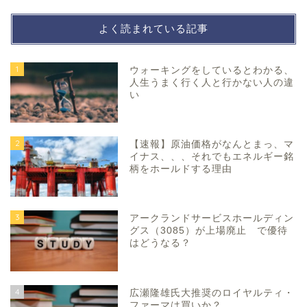
よく読まれている記事
1
ウォーキングをしているとわかる、
人生うまく行く人と行かない人の違
い
2
【速報】原油価格がなんとまっ、マ
イナス、、、それでもエネルギー銘
柄をホールドする理由
3
アークランドサービスホールディン
グス（3085）が上場廃止 で優待
はどうなる？
4
広瀬隆雄氏大推奨のロイヤルティ・
ファーマは買いか？