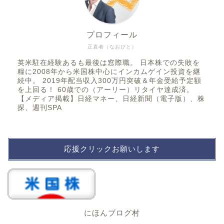
プロフィール
正直者（なおびと）
英米駐在経験あるも最後は窓際職。 日本株での失敗を
糧に2008年から米国株中心にインカムゲイン投資を継
続中。 2019年配当収入300万円突破＆年金受給予定額
を上回る！ 60歳での（アーリー）リタイヤ達成済。
【メディア掲載】日経マネー、日経新聞（電子版）、株
探、週刊SPA
応援クリックお願いします
にほんブログ村