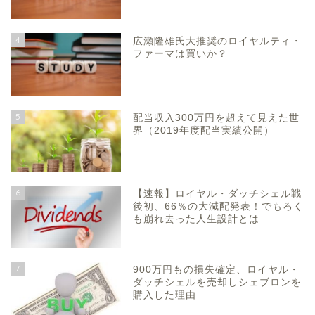
4
広瀬隆雄氏大推奨のロイヤルティ・
ファーマは買いか？
5
配当収入300万円を超えて見えた世
界（2019年度配当実績公開）
6
【速報】ロイヤル・ダッチシェル戦
後初、66％の大減配発表！でもろく
も崩れ去った人生設計とは
7
900万円もの損失確定、ロイヤル・
ダッチシェルを売却しシェブロンを
購入した理由