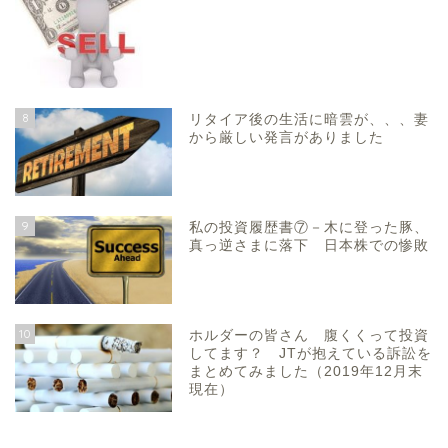
8
リタイア後の生活に暗雲が、、、妻
から厳しい発言がありました
9
私の投資履歴書⑦－木に登った豚、
真っ逆さまに落下 日本株での惨敗
10
ホルダーの皆さん 腹くくって投資
してます？ JTが抱えている訴訟を
まとめてみました（2019年12月末
現在）