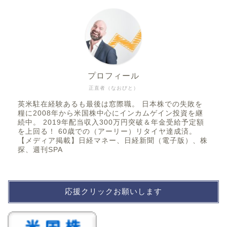
プロフィール
正直者（なおびと）
英米駐在経験あるも最後は窓際職。 日本株での失敗を
糧に2008年から米国株中心にインカムゲイン投資を継
続中。 2019年配当収入300万円突破＆年金受給予定額
を上回る！ 60歳での（アーリー）リタイヤ達成済。
【メディア掲載】日経マネー、日経新聞（電子版）、株
探、週刊SPA
応援クリックお願いします