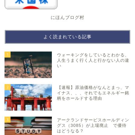
にほんブログ村
よく読まれている記事
1
ウォーキングをしているとわかる、
人生うまく行く人と行かない人の違
い
2
【速報】原油価格がなんとまっ、マ
イナス、、、それでもエネルギー銘
柄をホールドする理由
3
アークランドサービスホールディン
グス（3085）が上場廃止 で優待
はどうなる？