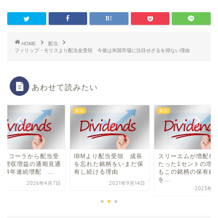
HOME
配当
フィリップ・モリスより配当金受領 今後は米国市場に注目せざるを得ない理由
あわせて読みたい
配当
配当
カ・コーラから配当受
IBMより配当受領 成長
スリーエムが増配
 増収増益の通期見通
を忘れた銘柄をいまだ保
たった1セントの増
64年連続増配 ...
有し続ける理由
もこの銘柄の保有継
を...
2026年4月7日
2021年9月14日
2023年2