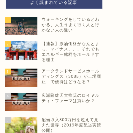
よく読まれている記事
ウォーキングをしているとわ
1
かる、人生うまく行く人と行
かない人の違い
【速報】原油価格がなんとま
2
っ、マイナス、、、それでも
エネルギー銘柄をホールドす
る理由
アークランドサービスホール
3
ディングス（3085）が上場廃
止 で優待はどうなる？
広瀬隆雄氏大推奨のロイヤル
4
ティ・ファーマは買いか？
配当収入300万円を超えて見
5
えた世界（2019年度配当実績
公開）