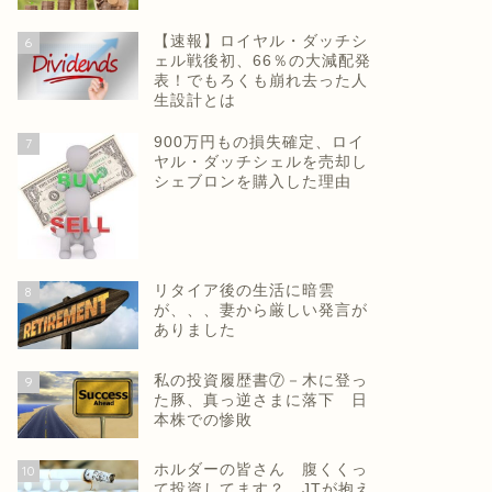
【速報】ロイヤル・ダッチシ
6
ェル戦後初、66％の大減配発
表！でもろくも崩れ去った人
生設計とは
900万円もの損失確定、ロイ
7
ヤル・ダッチシェルを売却し
シェブロンを購入した理由
リタイア後の生活に暗雲
8
が、、、妻から厳しい発言が
ありました
私の投資履歴書⑦－木に登っ
9
た豚、真っ逆さまに落下 日
本株での惨敗
ホルダーの皆さん 腹くくっ
10
て投資してます？ JTが抱え