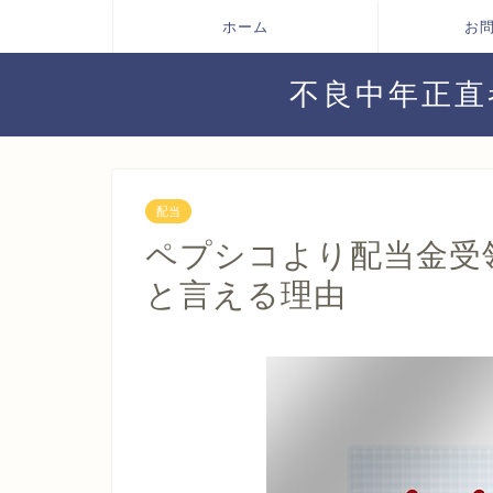
ホーム
お
不良中年正直
配当
ペプシコより配当金受
と言える理由