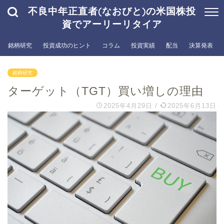
不良中年正直者(なおびと)の米国株投
資でアーリーリタイア
銘柄研究
投資成功のヒント
コラム
投資実績
配当
決算発表
銘柄研究
ターゲット（TGT）買い増しの理由
2025年4月29日
/
2025年6月13日