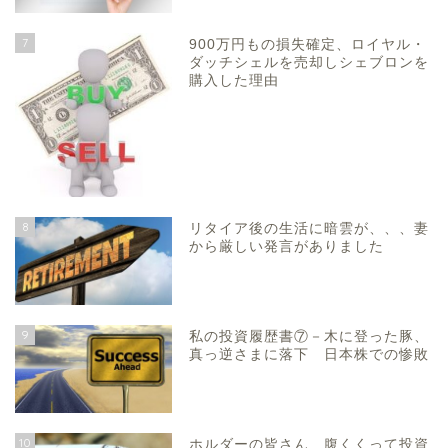
7
900万円もの損失確定、ロイヤル・
ダッチシェルを売却しシェブロンを
購入した理由
8
リタイア後の生活に暗雲が、、、妻
から厳しい発言がありました
9
私の投資履歴書⑦－木に登った豚、
真っ逆さまに落下 日本株での惨敗
10
ホルダーの皆さん 腹くくって投資