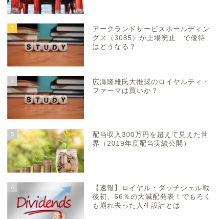
3
アークランドサービスホールディン
グス（3085）が上場廃止 で優待
はどうなる？
4
広瀬隆雄氏大推奨のロイヤルティ・
ファーマは買いか？
5
配当収入300万円を超えて見えた世
界（2019年度配当実績公開）
6
【速報】ロイヤル・ダッチシェル戦
後初、66％の大減配発表！でもろく
も崩れ去った人生設計とは