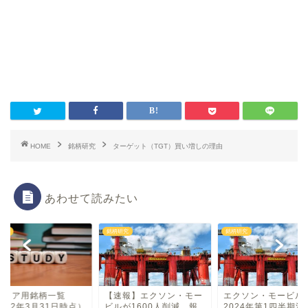
HOME
銘柄研究
ターゲット（TGT）買い増しの理由
あわせて読みたい
研究
銘柄研究
銘柄研究
タイア用銘柄一覧
【速報】エクソン・モー
エクソン・モービル
022年3月31日時点）
ビルが1600人削減 報
2024年第1四半期決